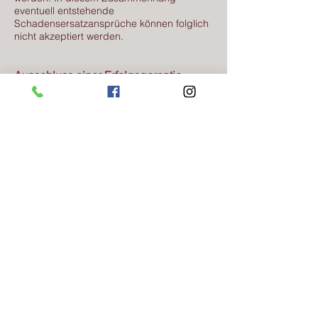
eventuell entstehende
Schadensersatzansprüche können folglich
nicht akzeptiert werden.
Ausschluss einer Erfolgsgarantie
Die Hundeschule Easy-Dog übernimmt
keine Erfolgsgarantie für die im Rahmen
des Unterrichts vermittelten Inhalte. Es wird
darauf hingewiesen, dass der Erfolg in
erster Linie vom Teilnehmer selbst und
dessen Hund abhängig ist.
Easydog
Jasmin Véron
Tierpsychologin
Dipl. Hundetrainerin- und Verhaltensberaterin
zertifizierte Ernährungsberaterin für Hunde