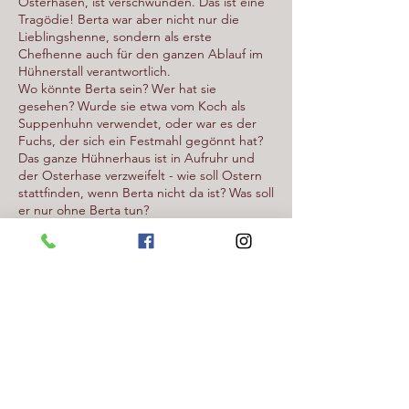
Osterhasen, ist verschwunden. Das ist eine
Tragödie! Berta war aber nicht nur die
Lieblingshenne, sondern als erste
Chefhenne auch für den ganzen Ablauf im
Hühnerstall verantwortlich.
Wo könnte Berta sein? Wer hat sie
gesehen? Wurde sie etwa vom Koch als
Suppenhuhn verwendet, oder war es der
Fuchs, der sich ein Festmahl gegönnt hat?
Das ganze Hühnerhaus ist in Aufruhr und
der Osterhase verzweifelt - wie soll Ostern
stattfinden, wenn Berta nicht da ist? Was soll
er nur ohne Berta tun?
Wir brauchen deine und die Hilfe deiner
Schnüffelnase, den mysteriösen Fall zu
lösen.